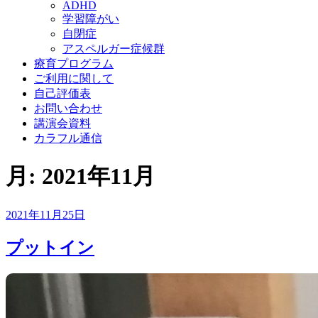
ADHD
学習障がい
自閉症
アスペルガー症候群
療育プログラム
ご利用に関して
自己評価表
お問い合わせ
講演会資料
カラフル通信
月:
2021年11月
投
2021年11月25日
稿
日:
プットイン