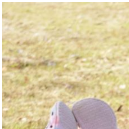
コ
ン
テ
ン
ツ
へ
ス
キ
ッ
プ