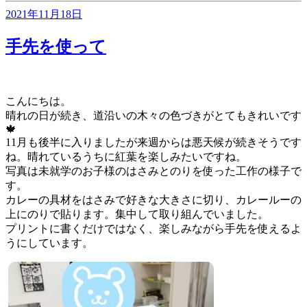
投
2021年11月18日
稿
日:
手先を使って
こんにちは。
晴れの日が続き、道沿いの木々の色づきがとてもきれいです
🍁
11月も後半に入りましたが来週からは悪天候が続きそうです
ね。晴れているうちに紅葉を楽しみたいですね。
写真は未就学のお子様のはさみとのりを使った工作の様子で
す。
カレーの具材をはさみで好きな大きさに切り、カレールーの
上にのりで貼ります。集中して取り組んでいました。
プリントに書くだけではなく、楽しみながら手先を使えるよ
うにしています。