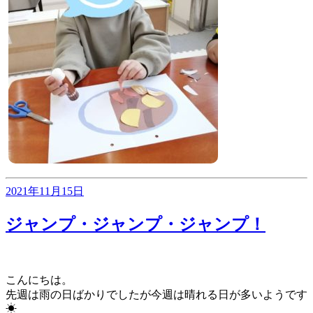
投
2021年11月15日
稿
日:
ジャンプ・ジャンプ・ジャンプ！
こんにちは。
先週は雨の日ばかりでしたが今週は晴れる日が多いようです
☀