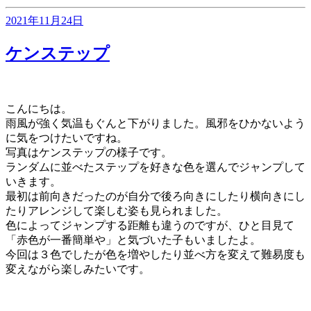
投
2021年11月24日
稿
日:
ケンステップ
こんにちは。
雨風が強く気温もぐんと下がりました。風邪をひかないよう
に気をつけたいですね。
写真はケンステップの様子です。
ランダムに並べたステップを好きな色を選んでジャンプして
いきます。
最初は前向きだったのが自分で後ろ向きにしたり横向きにし
たりアレンジして楽しむ姿も見られました。
色によってジャンプする距離も違うのですが、ひと目見て
「赤色が一番簡単や」と気づいた子もいましたよ。
今回は３色でしたが色を増やしたり並べ方を変えて難易度も
変えながら楽しみたいです。