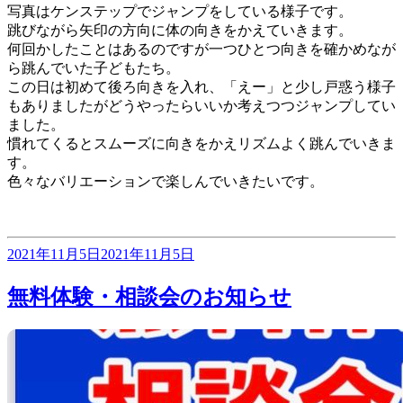
写真はケンステップでジャンプをしている様子です。
跳びながら矢印の方向に体の向きをかえていきます。
何回かしたことはあるのですが一つひとつ向きを確かめなが
ら跳んでいた子どもたち。
この日は初めて後ろ向きを入れ、「えー」と少し戸惑う様子
もありましたがどうやったらいいか考えつつジャンプしてい
ました。
慣れてくるとスムーズに向きをかえリズムよく跳んでいきま
す。
色々なバリエーションで楽しんでいきたいです。
投
2021年11月5日
2021年11月5日
稿
日:
無料体験・相談会のお知らせ