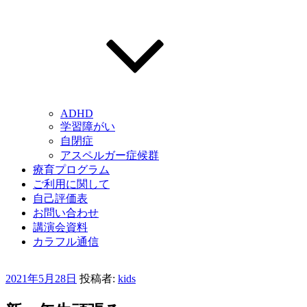
ADHD
学習障がい
自閉症
アスペルガー症候群
療育プログラム
ご利用に関して
自己評価表
お問い合わせ
講演会資料
カラフル通信
投
2021年5月28日
投稿者:
kids
稿
日: