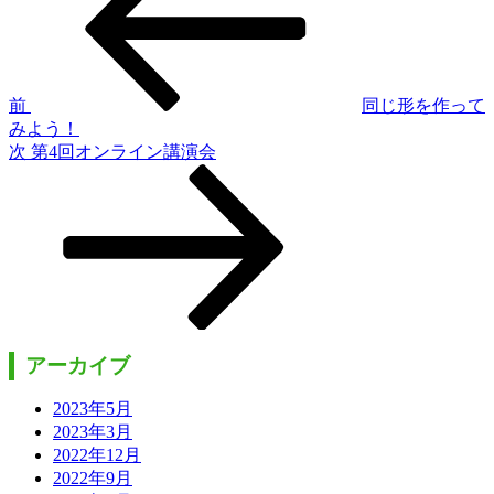
投
稿
ナ
ビ
ゲ
前
同じ形を作って
みよう！
ー
次
次
第4回オンライン講演会
シ
の
投
ョ
稿
ン
アーカイブ
2023年5月
2023年3月
2022年12月
2022年9月