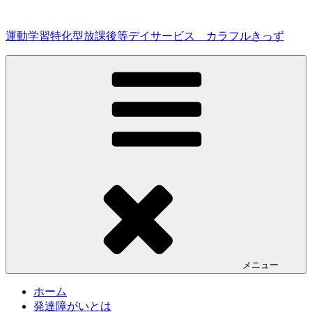
コ
ン
運動学習特化型放課後等デイサービス カラフルきっず
テ
ン
ツ
へ
ス
キ
ッ
プ
メニュー
ホーム
発達障がいとは