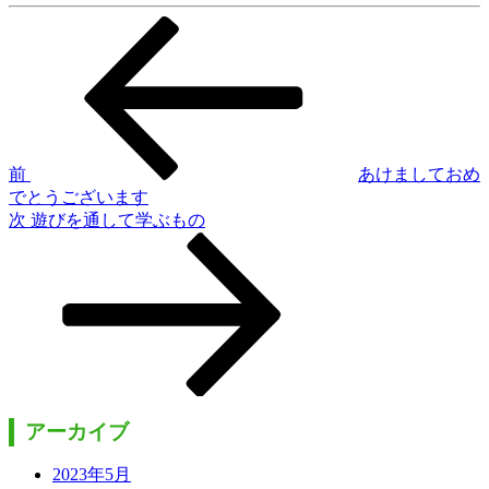
前
投
の
稿
投
稿
ナ
ビ
ゲ
前
あけましておめ
でとうございます
ー
次
次
遊びを通して学ぶもの
シ
の
投
ョ
稿
ン
アーカイブ
2023年5月