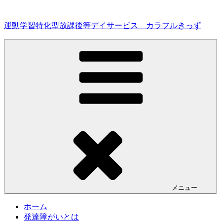
コ
ン
運動学習特化型放課後等デイサービス カラフルきっず
テ
ン
ツ
へ
ス
キ
ッ
プ
メニュー
ホーム
発達障がいとは