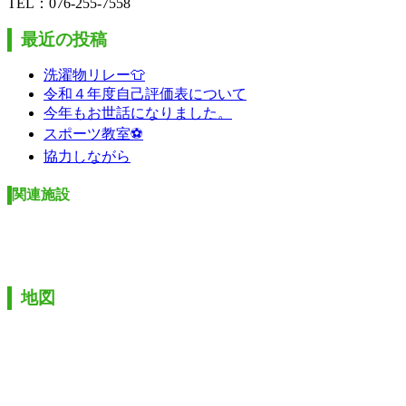
TEL：076-255-7558
最近の投稿
洗濯物リレー👕
令和４年度自己評価表について
今年もお世話になりました。
スポーツ教室⚽
協力しながら
関連施設
地図