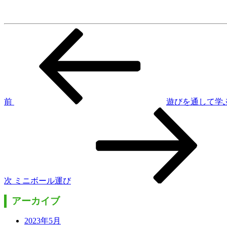
前
投
の
稿
投
稿
ナ
ビ
ゲ
前
遊びを通して学
次
ー
の
シ
投
稿
ョ
ン
次
ミニボール運び
アーカイブ
2023年5月