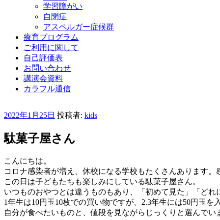
学習障がい
自閉症
アスペルガー症候群
療育プログラム
ご利用に関して
自己評価表
お問い合わせ
講演会資料
カラフル通信
投
2022年1月25日
投稿者:
kids
稿
日:
駄菓子屋さん
こんにちは。
コロナ感染者が増え、休校になる学校もたくさんあります。
この日は子どもたちも楽しみにしている駄菓子屋さん。
いつものおやつとは違うものもあり、「初めて見た」「どれ
1年生は10円玉10枚での買い物ですが、2.3年生には50円
自分が食べたいものと、値段を見ながらじっくりと選んでい