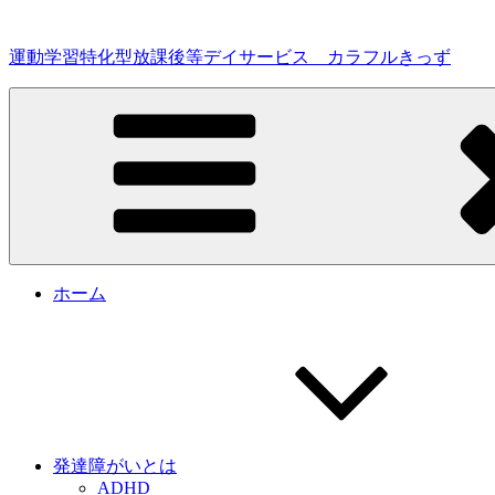
コ
ン
運動学習特化型放課後等デイサービス カラフルきっず
テ
ン
ツ
へ
ス
キ
ッ
プ
ホーム
発達障がいとは
ADHD