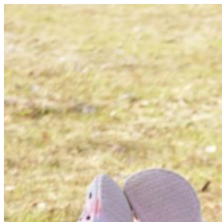
コ
ン
テ
ン
ツ
へ
ス
キ
ッ
プ