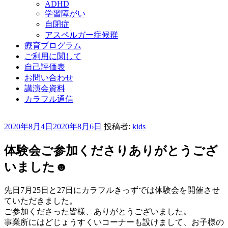
ADHD
学習障がい
自閉症
アスペルガー症候群
療育プログラム
ご利用に関して
自己評価表
お問い合わせ
講演会資料
カラフル通信
投
2020年8月4日
2020年8月6日
投稿者:
kids
稿
日:
体験会ご参加くださりありがとうござ
いました☻
先日7月25日と27日にカラフルきっずでは体験会を開催させ
ていただきました。
ご参加くださった皆様、ありがとうございました。
事業所にはどじょうすくいコーナーも設けまして、お子様の