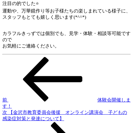
注目の的でした⭐
運動や、万華鏡作り等お子様たちの楽しまれている様子に、
スタッフもとても嬉しく思います(*^^*)
カラフルきっずでは個別でも、見学・体験・相談等可能です
ので
お気軽にご連絡ください。
前
投
の
稿
投
稿
ナ
ビ
ゲ
前
体験会開催しま
す！
ー
次
次
【金沢市教育委員会後援 オンライン講演会 子どもの
シ
の
感染症対策と発達について】
投
ョ
稿