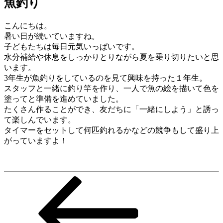
魚釣り
こんにちは。
暑い日が続いていますね。
子どもたちは毎日元気いっぱいです。
水分補給や休息をしっかりとりながら夏を乗り切りたいと思
います。
3年生が魚釣りをしているのを見て興味を持った１年生。
スタッフと一緒に釣り竿を作り、一人で魚の絵を描いて色を
塗ってと準備を進めていました。
たくさん作ることができ、友だちに「一緒にしよう」と誘っ
て楽しんでいます。
タイマーをセットして何匹釣れるかなどの競争もして盛り上
がっていますよ！
前
投
の
稿
投
稿
ナ