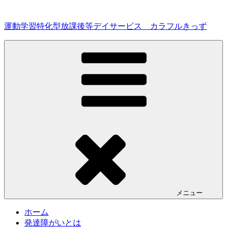
コ
ン
運動学習特化型放課後等デイサービス カラフルきっず
テ
ン
ツ
へ
ス
キ
ッ
プ
メニュー
ホーム
発達障がいとは