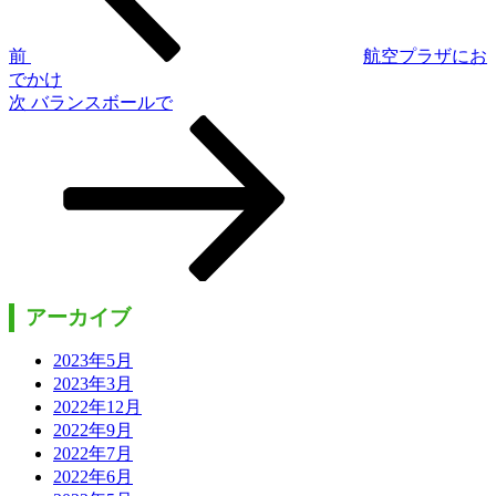
ビ
ゲ
前
航空プラザにお
でかけ
ー
次
次
バランスボールで
シ
の
投
ョ
稿
ン
アーカイブ
2023年5月
2023年3月
2022年12月
2022年9月
2022年7月
2022年6月