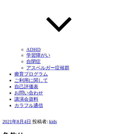
ADHD
学習障がい
自閉症
アスペルガー症候群
療育プログラム
ご利用に関して
自己評価表
お問い合わせ
講演会資料
カラフル通信
投
2021年8月4日
投稿者:
kids
稿
日: